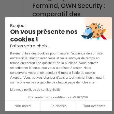
Formind, OWN Security :
comparatif des
cabinets cyber 2026
Bonjour
On vous présente nos
Orange Cyberdefense, Formind, OWN
cookies !
Security : comparez les cabinets cyber
2026 et trouvez le partenaire adapté à
Faites votre choix...
vos enjeux PME/ETI avec Opsky.
Keyrus utilise des cookies pour mesurer l’audience de son site,
entretenir la relation avec vous et vous envoyer de temps en
temps du contenu de qualité et de la publicité. Vous pouvez
sélectionner ici ceux que vous autorisez à rester. Nous
RÉMY COHEN
JUIN 17, 2026
conservons votre choix pendant 6 mois à l’aide du cookie
Axeptio. Vous pouvez changer d’avis à tout moment en cliquant
sur l’icône en bas à gauche de chaque page de notre site .
Lire notre politique de confidentialité
Consentements certifiés par
Non merci
Je choisis
Tout accepter
Plateforme de Gestion du Consentement : Personnalisez v