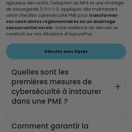
rigoureux des actifs, l'adoption du MFA et une stratégie
de sauvegarde 3-2-1-1-0. Appliquez dès maintenant
cette checklist cybersécurité PME pour
transformer
vos contraintes réglementaires en un avantage
concurrentiel serein
. Votre résilience de demain se
construit sur vos décisions d'aujourd'hui.
Débutez avec Opsky
Quelles sont les
premières mesures de
cybersécurité à instaurer
dans une PME ?
La base de toute stratégie sérieuse
commence par un inventaire exhaustif de vos
Comment garantir la
actifs : ordinateurs, serveurs, mobiles et