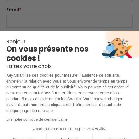
protection constante
. En complément,
Email
*
l'utilisation d'un antivirus à jour sur tous les postes
connectés à Internet constitue une ligne de
défense de base essentielle. Veiller à ce que vos
sous-traitants respectent ces mêmes exigences
Website
est également un point clé de votre propre
Bonjour
sécurité.
On vous présente nos
cookies !
Comment
*
Faites votre choix...
Keyrus utilise des cookies pour mesurer l’audience de son site,
entretenir la relation avec vous et vous envoyer de temps en temps
du contenu de qualité et de la publicité. Vous pouvez sélectionner ici
ceux que vous autorisez à rester. Nous conservons votre choix
pendant 6 mois à l’aide du cookie Axeptio. Vous pouvez changer
d’avis à tout moment en cliquant sur l’icône en bas à gauche de
chaque page de notre site .
Mentions légales & conditions d'utilisation
|
Lire notre politique de confidentialité
Consentements certifiés par
Politique de confidentialité
|
Protection des données