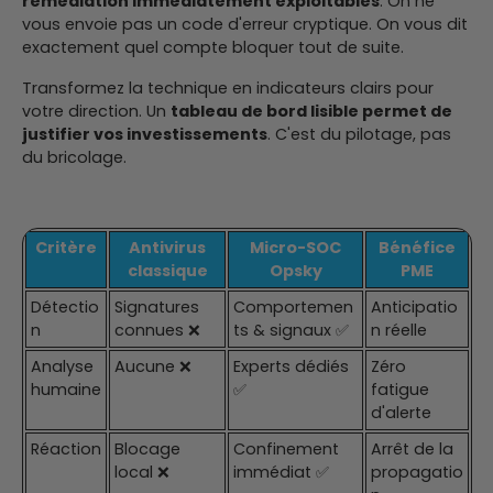
remédiation immédiatement exploitables
. On ne
vous envoie pas un code d'erreur cryptique. On vous dit
exactement quel compte bloquer tout de suite.
Transformez la technique en indicateurs clairs pour
votre direction. Un
tableau de bord lisible permet de
justifier vos investissements
. C'est du pilotage, pas
du bricolage.
Critère
Antivirus
Micro-SOC
Bénéfice
classique
Opsky
PME
Détectio
Signatures
Comportemen
Anticipatio
n
connues ❌
ts & signaux ✅
n réelle
Analyse
Aucune ❌
Experts dédiés
Zéro
humaine
✅
fatigue
d'alerte
Réaction
Blocage
Confinement
Arrêt de la
local ❌
immédiat ✅
propagatio