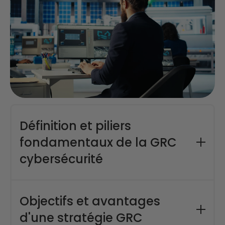
Définition et piliers
fondamentaux de la GRC
cybersécurité
La GRC en cybersécurité applique le cadre
Gouvernance, Risque et Conformité au domaine
Objectifs et avantages
de la sécurité informatique. Cette approche
d'une stratégie GRC
structure la gestion des risques numériques et