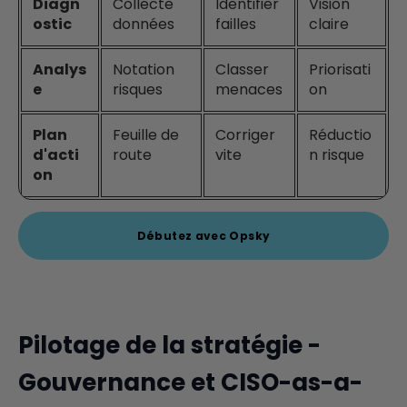
Diagn
Collecte
Identifier
Vision
ostic
données
failles
claire
Analys
Notation
Classer
Priorisati
e
risques
menaces
on
Plan
Feuille de
Corriger
Réductio
d'acti
route
vite
n risque
on
Débutez avec Opsky
Pilotage de la stratégie -
Gouvernance et CISO-as-a-