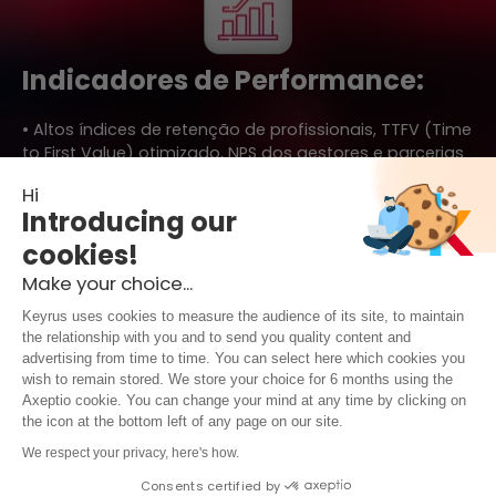
Indicadores de Performance:
• Altos índices de retenção de profissionais, TTFV (Time
to First Value) otimizado, NPS dos gestores e parcerias
de longo prazo.
Hi
Introducing our
cookies!
Make your choice...
Keyrus uses cookies to measure the audience of its site, to maintain
Fale com um especialista e comece a inovar com
IA
the relationship with you and to send you quality content and
advertising from time to time. You can select here which cookies you
wish to remain stored. We store your choice for 6 months using the
Axeptio cookie. You can change your mind at any time by clicking on
the icon at the bottom left of any page on our site.
We respect your privacy, here's how.
Consents certified by
Legal notice & Terms of use
|
Privacy Policy
|
Data Protection