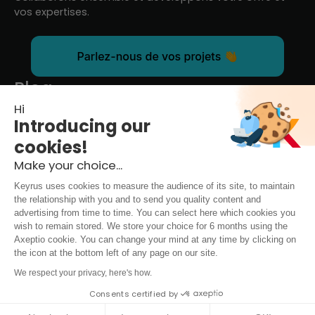
vos expertises.
Blog
Hi
Introducing our
Retrouvez nos actualités OPSKY ainsi que nos
publications.
cookies!
Make your choice...
Keyrus uses cookies to measure the audience of its site, to maintain
the relationship with you and to send you quality content and
advertising from time to time. You can select here which cookies you
wish to remain stored. We store your choice for 6 months using the
Axeptio cookie. You can change your mind at any time by clicking on
the icon at the bottom left of any page on our site.
We respect your privacy, here's how.
Consents certified by
Legal notice & Terms of use
|
Privacy Policy
|
Data Protection