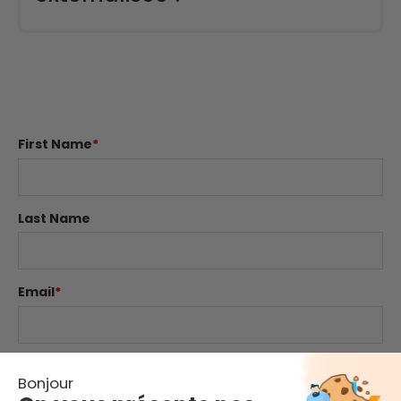
Le Micro-SOC assure une surveillance continue de
vos flux de données et une
détection rapide des
anomalies
. Ce produit développé par Opsky
complète l'action de votre RSSI pour une réponse
efficace aux incidents. Vous disposez ainsi d'un
tableau de bord précis pour votre pilotage cyber
First Name
*
quotidien.
Last Name
Email
*
Website
Bonjour