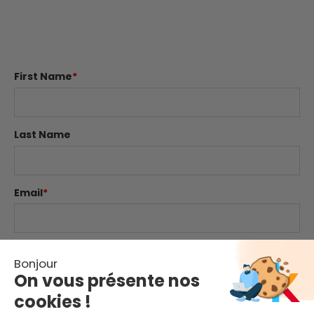
First Name
*
Last Name
Email
*
Website
Bonjour
On vous présente nos
cookies !
Comment
*