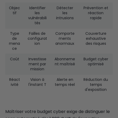
Objec
Identifier
Détecter
Prévention et
tif
les
les
réaction
vulnérabili
intrusions
rapide
tés
Type
Failles de
Comporte
Couverture
de
configurat
ments
exhaustive
mena
ion
anormaux
des risques
ce
Coût
Investisse
Abonneme
Budget cyber
ment par
nt maîtrisé
optimisé
mission
Réact
Vision à
Alerte en
Réduction du
ivité
l'instant T
temps réel
temps
d'exposition
Maîtriser votre budget cyber exige de distinguer le