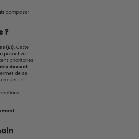
mais composer
s ?
s (EI)
. Cette
ion proactive
ent prioritaires.
ctre devient
 permet de se
 erreurs. La
anctions
lement
hain