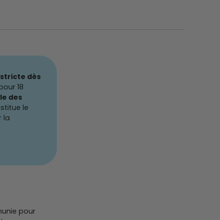
stricte dès
pour 18
le des
stitue le
 la
munie pour