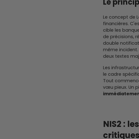
Le princi
Le concept de Le
financières. C'e
cible les banque
de précisions, 
double notificat
même incident.
deux textes maj
Les infrastructu
le cadre spécif
Tout commence pa
vœu pieux. Un p
immédiateme
NIS2 : l
critique