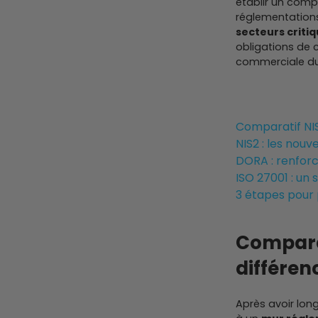
établir un comp
réglementation
secteurs critiq
obligations de c
commerciale du
Comparatif NI
NIS2 : les nouv
DORA : renforce
ISO 27001 : un
3 étapes pour 
Comparat
différe
Après avoir lon