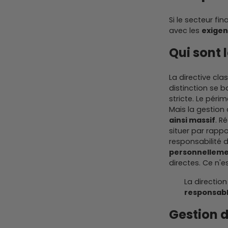
Si le secteur f
avec les
exigen
Qui sont 
La directive cla
distinction se ba
stricte. Le périm
Mais la gestion
ainsi massif
. R
situer par rappor
responsabilité 
personnelleme
directes. Ce n'e
La directio
responsabl
Gestion d