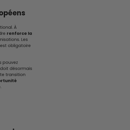
ropéens
ional. À
adre
renforce la
nisations. Les
est obligatoire
s pouvez
 doit désormais
e transition
ortunité
.