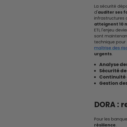
La sécurité dépa
d'
auditer ses f
infrastructures 
atteignent 10 m
ETI, l'enjeu devie
sont maintenant 
technique pour 
maîtrise des ri
urgents
.
Analyse des
Sécurité de
Continuité 
Gestion des
DORA : r
Pour les banque
résilience
.