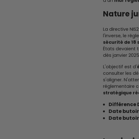
à un
mur régle
Nature ju
La directive NI
l'inverse, le r
sécurité de 18 
États devaient 
dès janvier 202
L'objectif est d'
consulter les dét
s'aligner. N'at
réglementaire 
stratégique ré
Différence 
Date butoi
Date butoir