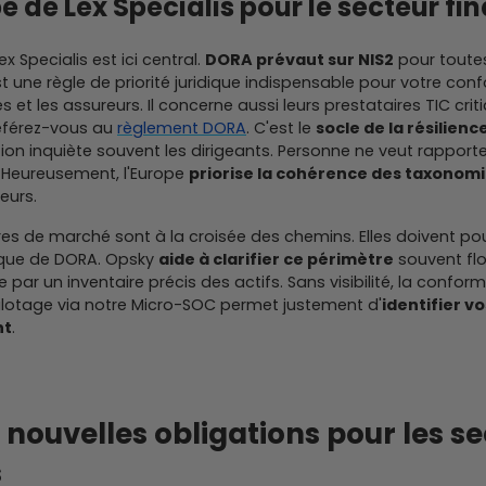
pe de Lex Specialis pour le secteur fi
x Specialis est ici central.
DORA prévaut sur NIS2
pour toutes
st une règle de priorité juridique indispensable pour votre con
s et les assureurs. Il concerne aussi leurs prestataires TIC crit
référez-vous au
règlement DORA
. C'est le
socle de la résilienc
ion inquiète souvent les dirigeants. Personne ne veut rapporte
 Heureusement, l'Europe
priorise la cohérence des taxonom
eurs.
res de marché sont à la croisée des chemins. Elles doivent pour
ique de DORA. Opsky
aide à clarifier ce périmètre
souvent flo
r un inventaire précis des actifs. Sans visibilité, la conform
ilotage via notre Micro-SOC permet justement d'
identifier vo
nt
.
es nouvelles obligations pour les s
s