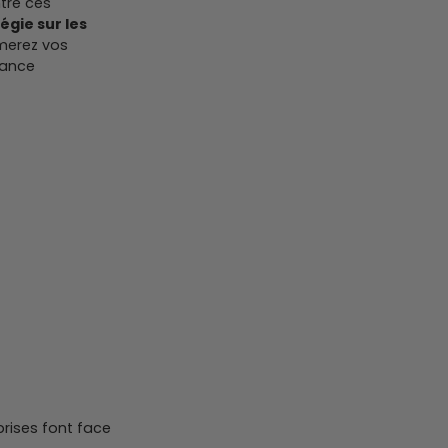
tre ces
égie sur les
rmerez vos
iance
rises font face