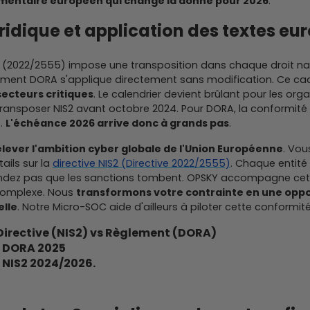
mentaire européen qui change la donne pour 2026
.
ridique et application des textes eu
S2 (2022/2555) impose une transposition dans chaque droit nat
èglement DORA s'applique directement sans modification. Ce c
secteurs critiques
. Le calendrier devient brûlant pour les orga
transposer NIS2 avant octobre 2024. Pour DORA, la conformité 
5.
L'échéance 2026 arrive donc à grands pas
.
élever l'ambition cyber globale de l'Union Européenne
. Vou
ails sur la
directive NIS2 (Directive 2022/2555)
. Chaque entité
tendez pas que les sanctions tombent. OPSKY accompagne cett
complexe. Nous
transformons votre contrainte en une opp
elle
. Notre Micro-SOC aide d'ailleurs à piloter cette conformité
Directive (NIS2) vs Règlement (DORA)
r DORA 2025
 NIS2 2024/2026.