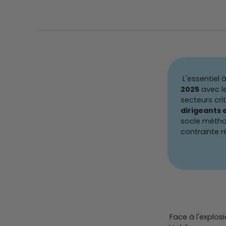
L'essentiel à
2025
avec le
secteurs cri
dirigeants 
socle méthod
contrainte r
Face à l'explos