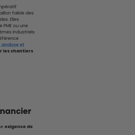
mpératif
illon faible des
es. Elles
ne PME ou une
èmes industriels
référence
 analyse et
r les chantiers
inancier
ne
exigence de