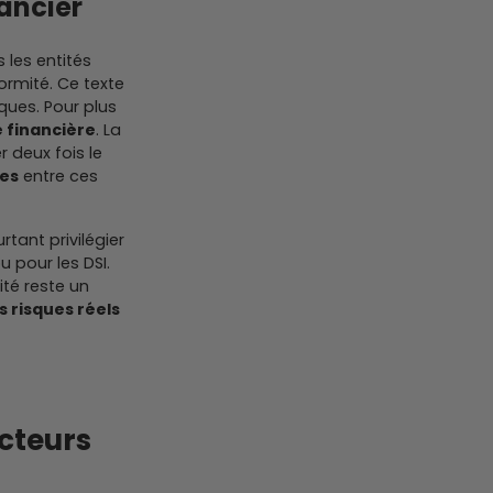
nancier
 les entités
formité. Ce texte
iques. Pour plus
e financière
. La
r deux fois le
ies
entre ces
tant privilégier
u pour les DSI.
ité reste un
s risques réels
ecteurs