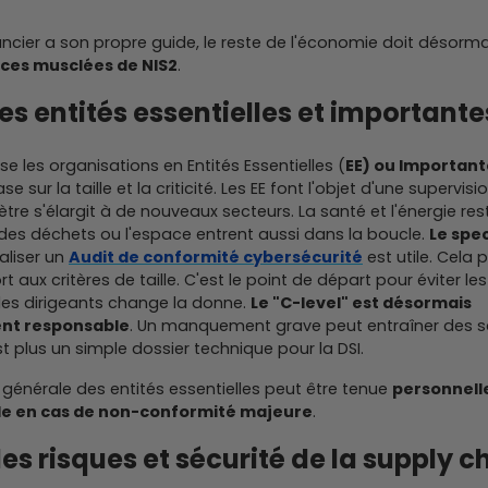
inancier a son propre guide, le reste de l'économie doit désor
ces musclées de NIS2
.
les entités essentielles et importante
sse les organisations en Entités Essentielles (
EE) ou Importante
se sur la taille et la criticité. Les EE font l'objet d'une supervis
ètre s'élargit à de nouveaux secteurs. La santé et l'énergie rest
 des déchets ou l'espace entrent aussi dans la boucle.
Le spe
éaliser un
Audit de conformité cybersécurité
est utile. Cela
t aux critères de taille. C'est le point de départ pour éviter les
des dirigeants change la donne.
Le "C-level" est désormais
nt responsable
. Un manquement grave peut entraîner des s
st plus un simple dossier technique pour la DSI.
n générale des entités essentielles peut être tenue
personnel
e en cas de non-conformité majeure
.
es risques et sécurité de la supply c