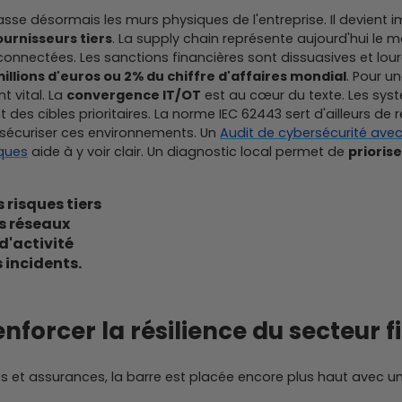
sse désormais les murs physiques de l'entreprise. Il devient i
ournisseurs tiers
. La supply chain représente aujourd'hui le ma
connectées. Les sanctions financières sont dissuasives et lourd
illions d'euros ou 2% du chiffre d'affaires mondial
. Pour u
nt vital. La
convergence IT/OT
est au cœur du texte. Les syst
des cibles prioritaires. La norme IEC 62443 sert d'ailleurs de 
sécuriser ces environnements. Un
Audit de cybersécurité avec
sques
aide à y voir clair. Un diagnostic local permet de
priorise
 risques tiers
s réseaux
d'activité
 incidents.
enforcer la résilience du secteur f
s et assurances, la barre est placée encore plus haut avec u