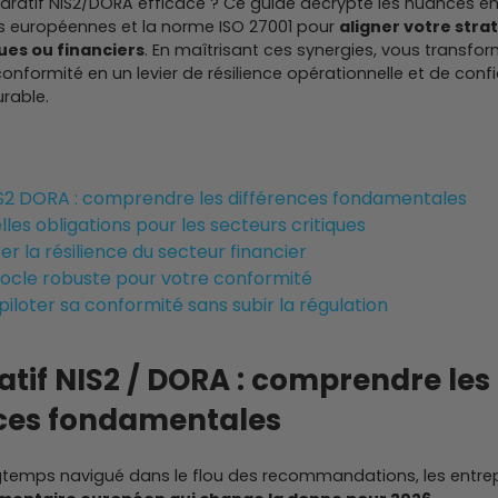
aratif NIS2/DORA efficace ? Ce guide décrypte les nuances en
s européennes et la norme ISO 27001 pour
aligner votre strat
ues ou financiers
. En maîtrisant ces synergies, vous transfo
onformité en un levier de résilience opérationnelle et de conf
rable.
S2 DORA : comprendre les différences fondamentales
elles obligations pour les secteurs critiques
r la résilience du secteur financier
 socle robuste pour votre conformité
piloter sa conformité sans subir la régulation
if NIS2 / DORA : comprendre les
nces fondamentales
gtemps navigué dans le flou des recommandations, les entrep