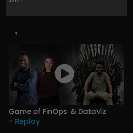
30 mn
3
Game of FinOps & DataViz
-
Replay