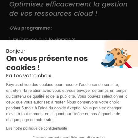
Optimisez efficacement la gestion
de vos ressources cloud !
📋Au programme :
1. Qu'est-ce que le FinOps ?
Bonjour
2. Objectifs clés : Comment appliquer le FinOps à
On vous présente nos
un projet de ML
cookies !
3. Utilisation de la Dataviz comme finalité d'un
Faites votre choix...
projet de Data Science
Keyrus utilise des cookies pour mesurer l’audience de son site,
entretenir la relation avec vous et vous envoyer de temps en temps
30 mn
du contenu de qualité et de la publicité. Vous pouvez sélectionner ici
ceux que vous autorisez à rester. Nous conservons votre choix
pendant 6 mois à l’aide du cookie Axeptio. Vous pouvez changer
d’avis à tout moment en cliquant sur l’icône en bas à gauche de
chaque page de notre site .
Mentions légales & conditions d'utilisation
|
Lire notre politique de confidentialité
Consentements certifiés par