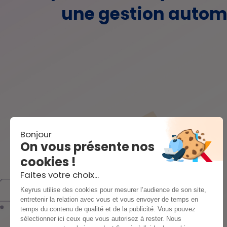
une gestion automa
Bonjour
On vous présente nos
cookies !
Faites votre choix...
Keyrus utilise des cookies pour mesurer l’audience de son site,
entretenir la relation avec vous et vous envoyer de temps en
temps du contenu de qualité et de la publicité. Vous pouvez
sélectionner ici ceux que vous autorisez à rester. Nous